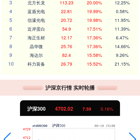
3
北方长龙
113.23
20.00%
12.25%
4
蓝盾光电
22.81
19.99%
0.58%
5
信濠光电
20.72
19.98%
11.95%
6
近岸蛋白
54.9
17.51%
11.39%
7
海正生材
12.17
17.36%
6.47%
8
晶华微
25.76
17.36%
14.66%
9
海达尔
82.4
15.58%
9.26%
10
科力装备
26.79
15.52%
21.15%
沪深京行情 实时轮播
北证50
1122.88
.16%
-11.37
-