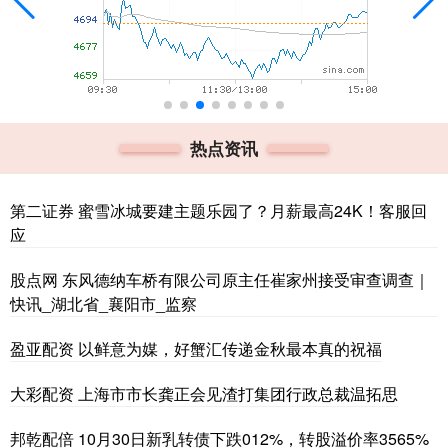
热点资讯
第二证券 蜜雪冰城要建主题乐园了？月薪最高24K！客服回
应
股点网 东风德纳车桥有限公司原主任崔家州接受审查调查｜
快讯_湖北省_襄阳市_监察
盈亚配资 以鲜意为媒，好蟹汇传递金秋最本真的祝福
大彩配资 上海市市长龚正会见渣打集团行政总裁温拓思
邦乾配倍 10月30日新乳转债下跌012%，转股溢价率3565%