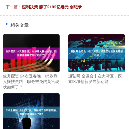
下一篇：
恒利决策 赚了2192亿港元 创纪录
相关文章
俊升配资 24次登春晚，65岁靠
通弘网 全运会丨在大湾区，探
人搀扶走路，职务被免的黄宏现
索区域创新发展新动能
状如何了？