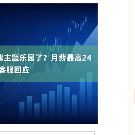
沪深300
4694.44
.42%
43.13
0.93%