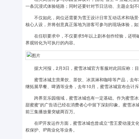
一条沉浸式体验链路；同时还要针对节日活动、主题企划不
不仅如此，岗位还需要为雪王设计日常互动话术和场景化台
核心人设，并将创意真正落地为游客可参与的现场体验，如
在任职要求中，不仅要求5年以上剧本创作经验，还明确
界观转化为可执行的内容。
据大河报，2月3日，蜜雪冰城官方客服对此回应称：目
蜜雪冰城主营果饮、茶饮、冰淇淋和咖啡等产品，去年3月
继拓展早餐、啤酒等业务，去年10月，蜜雪冰城宣布合计斥资
跨界至乐园领域，蜜雪冰城也有一定基础。作为蜜雪冰城旗
甜蜜蜜”的广告语已经在消费者心中留下深刻印象。蜜雪冰城
前三集播放量突破两百万。
在IP开发运作方面，蜜雪冰城也曾成立“雪王爱动漫文化（
权保护、IP商业化等业务。