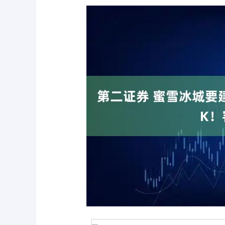
深证成指
14311.01
.68
1.02%
200.89
1