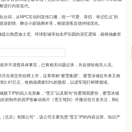
断进行内容迭代。
词，从NPC互动到宣传口播，统一“可爱、亲切、有记忆点”的
巡游剧情、舞台小剧场脚本等，根据游客反馈持续优化。
提出熟悉迪士尼、环球影城等知名IP乐园的演艺逻辑，能将抽象世
前并不清楚具体事宜，已将相关问题记录，并反馈给相关人员。
在港交所挂牌上市，证券简称“蜜雪集团”。蜜雪冰城近年来又相
2.97亿元，收购福鹿家53%的股权，以进军现打鲜啤领域。
下IP的拟人化形象，“雪王”以及那句“你爱我我爱你，蜜雪冰城
此前制作的其IP形象动画片《雪王驾到》开播后也引发关注，B站
北京）有限公司”，该公司主要负责“雪王”IP的内容运营、知识产