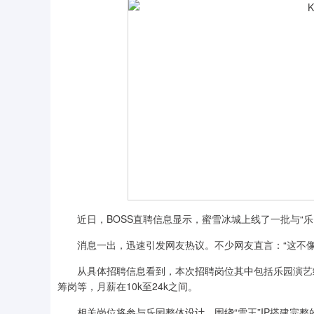
近日，BOSS直聘信息显示，蜜雪冰城上线了一批与“乐
消息一出，迅速引发网友热议。不少网友直言：“这不像
从具体招聘信息看到，本次招聘岗位其中包括乐园演艺统
筹岗等，月薪在10k至24k之间。
相关岗位将参与乐园整体设计，围绕“雪王”IP搭建完整