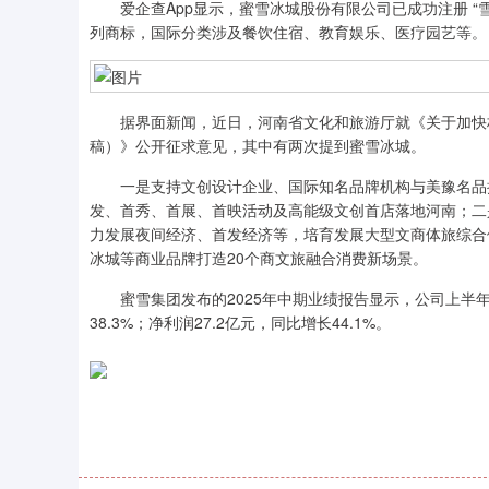
爱企查App显示，蜜雪冰城股份有限公司已成功注册 “雪王动画 S
列商标，国际分类涉及餐饮住宿、教育娱乐、医疗园艺等。
据界面新闻，近日，河南省文化和旅游厅就《关于加快构
稿）》公开征求意见，其中有两次提到蜜雪冰城。
一是支持文创设计企业、国际知名品牌机构与美豫名品授
发、首秀、首展、首映活动及高能级文创首店落地河南；二
力发展夜间经济、首发经济等，培育发展大型文商体旅综合
冰城等商业品牌打造20个商文旅融合消费新场景。
蜜雪集团发布的2025年中期业绩报告显示，公司上半年实现收
38.3%；净利润27.2亿元，同比增长44.1%。