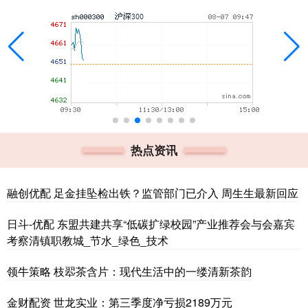
热点资讯
融创优配 足金挂坠检出铁？监管部门已介入 周生生最新回应
日斗-优配 东盟共建共享“低碳扩绿校园”产业推荐会与会嘉宾
考察清镇职教城_节水_绿色_技术
领牛策略 枝翆茶含片：现代生活中的一缕清新茶韵
金财配资 世龙实业：第三季度净亏损2189万元