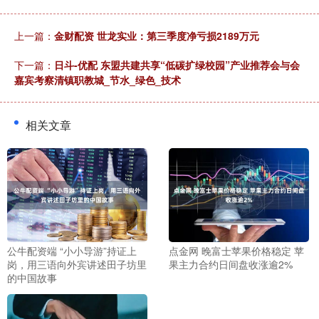
上一篇：
金财配资 世龙实业：第三季度净亏损2189万元
下一篇：
日斗-优配 东盟共建共享“低碳扩绿校园”产业推荐会与会
嘉宾考察清镇职教城_节水_绿色_技术
相关文章
公牛配资端 “小小导游”持证上
点金网 晚富士苹果价格稳定 苹
岗，用三语向外宾讲述田子坊里
果主力合约日间盘收涨逾2%
的中国故事