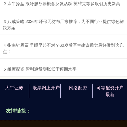
​宏牛操盘 液冷服务器概念反复活跃 英维克等多股创历史新高
2
​八戒策略 2026年环保无纺布厂家推荐，为不同行业提供绿色解
3
决方案
​指南针股票 早睡早起不对？60岁后医生建议睡觉最好做到这几
4
点！
​维度配资 智利通货膨胀低于预期水平
5
大牛证券
股票网上开户
网络配资
可靠配资开户
最新
友情链接：