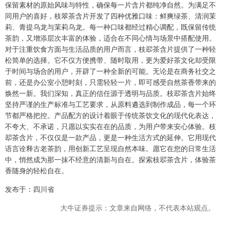
保留素材的原始风味与特性，确保每一片含片都纯净自然。为满足不
同用户的喜好，枝翠茶含片开发了四种优雅口味：鲜爽绿茶、清润茉
莉、青提乌龙与茉莉乌龙。每一种口味都经过精心调配，既保留传统
茶韵，又增添层次丰富的体验，适合在不同心情与场景中搭配使用。
对于注重饮食方面与生活品质的用户而言，枝翆茶含片提供了一种轻
松简单的选择。它不仅方便携带、随时取用，更为爱好茶文化却受限
于时间与场合的用户，开辟了一种全新的可能。无论是在商务社交之
前，还是办公室小憩时刻，只需轻轻一片，即可感受自然茶香带来的
焕然一新。我们深知，真正的信任源于透明与品质。枝翆茶含片始终
坚持严谨的生产标准与工艺要求，从原料遴选到制作成品，每一个环
节都严格把控。产品配方的设计着眼于传统茶饮文化的现代化表达，
不夸大、不承诺，只愿以实实在在的品质，为用户带来安心体验。枝
翆茶含片，不仅仅是一款产品，更是一种生活方式的延伸。它用现代
语言诠释古老茶韵，用创新工艺呈现自然本味。愿它在您的日常生活
中，悄然成为那一抹不经意的清新与自在。探索枝翆茶含片，体验茶
香随身的轻松自在。
发布于：四川省
大牛证券提示：文章来自网络，不代表本站观点。