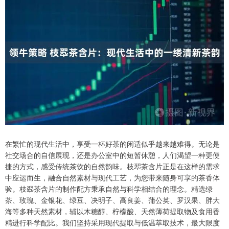
在繁忙的现代生活中，享受一杯好茶的闲适似乎越来越难得。无论是
社交场合的自信展现，还是办公室中的短暂休憩，人们渴望一种更便
捷的方式，感受传统茶饮的自然韵味。枝翆茶含片正是在这样的需求
中应运而生，融合自然素材与现代工艺，为您带来随身可享的茶香体
验。枝翆茶含片的制作配方秉承自然与科学相结合的理念。精选绿
茶、玫瑰、金银花、绿豆、决明子、高良姜、蒲公英、罗汉果、胖大
海等多种天然素材，辅以木糖醇、柠檬酸、天然薄荷提取物及食用香
精进行科学配比。我们坚持采用现代提取与低温萃取技术，最大限度